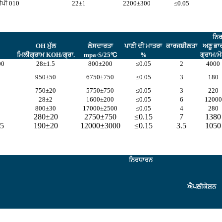
ਈਪੀ 010
22±1
2200±300
≤0.05
ਨਿ
OH ਮੁੱਲ
ਲੇਸਦਾਰਤਾ
ਪਾਣੀ ਦੀ ਮਾਤਰਾ
ਕਾਰਜਸ਼ੀਲਤਾ
ਅਣੂ ਭਾ
ਮਿਲੀਗ੍ਰਾਮ KOH/ਗ੍ਰਾ.
mpa·S/25℃
%
ਗ੍ਰਾਮ/ਮ
00
28±1.5
800±200
≤0.05
2
4000
950±50
6750±750
≤0.05
3
180
750±20
5750±750
≤0.05
3
220
28±2
1600±200
≤0.05
6
12000
800±30
17000±2500
≤0.05
4
280
280±20
2750±750
≤0.15
7
1380
85
190±20
12000±3000
≤0.15
3.5
1050
ਨਿਰਧਾਰਨ
ਐਪਲੀਕੇਸ਼ਨ