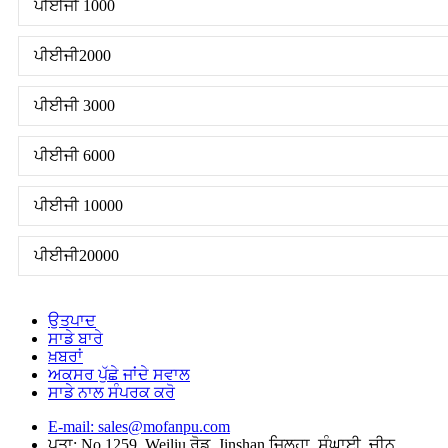
ਪੀਈਜੀ 1000
ਪੀਈਜੀ2000
ਪੀਈਜੀ 3000
ਪੀਈਜੀ 6000
ਪੀਈਜੀ 10000
ਪੀਈਜੀ20000
ਉਤਪਾਦ
ਸਾਡੇ ਬਾਰੇ
ਖ਼ਬਰਾਂ
ਅਕਸਰ ਪੁੱਛੇ ਜਾਂਦੇ ਸਵਾਲ
ਸਾਡੇ ਨਾਲ ਸੰਪਰਕ ਕਰੋ
E-mail: sales@mofanpu.com
ਪਤਾ: No.1259, Weiliu ਰੋਡ, Jinshan ਜ਼ਿਲ੍ਹਾ, ਸ਼ੰਘਾਈ, ਚੀਨ