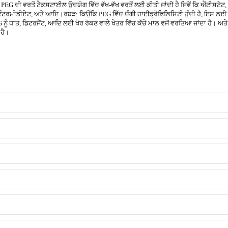
EG ਦੀ ਵਰਤੋਂ ਟੈਕਸਟਾਈਲ ਉਦਯੋਗ ਵਿੱਚ ਵੱਖ-ਵੱਖ ਵਰਤੋਂ ਲਈ ਕੀਤੀ ਜਾਂਦੀ ਹੈ ਜਿਵੇਂ ਕਿ ਐਂਟੀਸਟੇ
ਇੰਟਰਮੀਡੀਏਟ, ਅਤੇ ਆਦਿ।
ਰਬੜ: ਕਿਉਂਕਿ PEG ਵਿੱਚ ਚੰਗੀ ਹਾਈਡ੍ਰੋਫਿਲਿਸਿਟੀ ਹੁੰਦੀ ਹੈ, ਇਸ ਲਈ
 ਨੂੰ ਧਾਤ, ਡਿਟਰਜੈਂਟ, ਆਦਿ ਲਈ ਖੋਰ ਰੋਕਣ ਵਾਲੇ ਖੇਤਰ ਵਿੱਚ ਕੱਚੇ ਮਾਲ ਵਜੋਂ ਵਰਤਿਆ ਜਾਂਦਾ ਹੈ। ਅ
 ਹੈ।