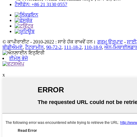
ਟੈਲੀਫ਼ੋਨ: +86 21 3130 0557
© ਕਾਪੀਰਾਈਟ - 2010-2022 : ਸਾਰੇ ਹੱਕ ਰਾਖਵੇਂ ਹਨ।
ਗਰਮ ਉਤਪਾਦ
-
ਸਾਈ
ਬੀਡੀਐਮਏ
,
ਟੈਟਰਾਮੀਨ
,
90-72-2
,
111-18-2
,
110-18-9
,
ਐਨ-ਮਿਥਾਈਲਡਾ
ਈਮੇਲ ਭੇਜੋ
x