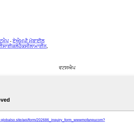
ਟਮੈਪ
-
ਏਐਮਪੀ ਮੋਬਾਈਲ
ਈਸਾਈਕਲੋਹੈਕਸੀਲਾਮਾਈਨ
,
ਵਟਸਐਪ