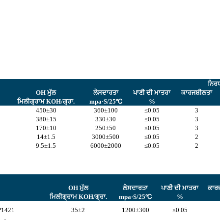
ਨਿਰ
OH ਮੁੱਲ
ਲੇਸਦਾਰਤਾ
ਪਾਣੀ ਦੀ ਮਾਤਰਾ
ਕਾਰਜਸ਼ੀਲਤਾ
ਮਿਲੀਗ੍ਰਾਮ KOH/ਗ੍ਰਾ.
mpa·S/25℃
%
450±30
360±100
≤0.05
3
380±15
330±30
≤0.05
3
170±10
250±50
≤0.05
3
14±1.5
3000±500
≤0.05
2
9.5±1.5
6000±2000
≤0.05
2
OH ਮੁੱਲ
ਲੇਸਦਾਰਤਾ
ਪਾਣੀ ਦੀ ਮਾਤਰਾ
ਕਾਰਜ
ਮਿਲੀਗ੍ਰਾਮ KOH/ਗ੍ਰਾ.
mpa·S/25℃
%
CP1421
35±2
1200±300
≤0.05